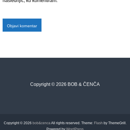
naslednjič, ko komentiram.
a
Copyright © 2026 BOB & ČENČA
Copyright © 2026
bob&cenca
All rights reserved. Theme:
Flash
by ThemeGrill.
Powered by
WordPress