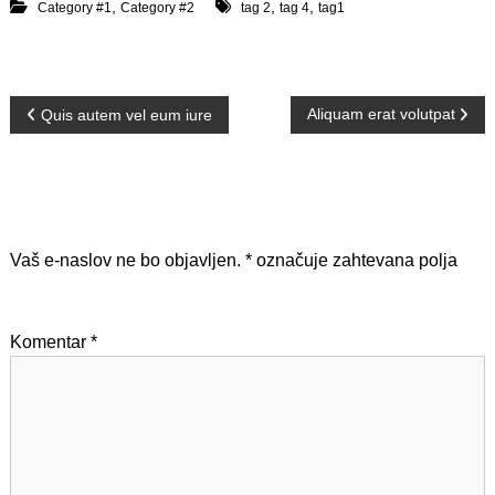
,
,
,
Category #1
Category #2
tag 2
tag 4
tag1
N
Aliquam erat volutpat
Quis autem vel eum iure
a
v
Dodaj odgovor
i
Vaš e-naslov ne bo objavljen.
*
označuje zahtevana polja
g
Komentar
*
a
c
i