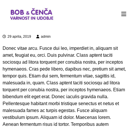
P
r
b
J
u
e
o
s
s
b
t
k
&
a
o
n
c
29 aprila, 2019
admin
č
o
e
i
t
Donec vitae arcu. Fusce dui leo, imperdiet in, aliquam sit
n
h
n
amet, feugiat eu, orci. Duis pulvinar. Class aptent taciti
e
a
c
r
sociosqu ad litora torquent per conubia nostra, per inceptos
v
a
W
hymenaeos. Cras pede libero, dapibus nec, pretium sit amet,
s
o
e
tempor quis. Etiam dui sem, fermentum vitae, sagittis id,
r
b
d
malesuada in, quam. Class aptent taciti sociosqu ad litora
P
i
torquent per conubia nostra, per inceptos hymenaeos. Etiam
r
n
bibendum elit eget erat. Donec iaculis gravida nulla.
e
o
s
Pellentesque habitant morbi tristique senectus et netus et
s
malesuada fames ac turpis egestas. Fusce aliquam
s
vestibulum ipsum. Aliquam id dolor. Maecenas lorem.
i
t
Aenean fermentum risus id tortor. Temporibus autem
e