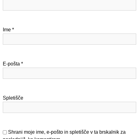
j
a
Ime
*
p
r
i
E-pošta
*
s
p
Spletišče
e
v
k
Shrani moje ime, e-pošto in spletišče v ta brskalnik za